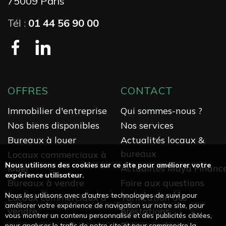
75009 Paris
Tél :
01 44 56 90 00
OFFRES
CONTACT
Immobilier d'entreprise
Qui sommes-nous ?
Nos biens disponibles
Nos services
Bureaux à louer
Actualités locaux &
bureaux
Locaux commerciaux à
Nous utilisons des cookies sur ce site pour améliorer votre
louer
Actualités Maya Financ
expérience utilisateur.
Bureaux à vendre
Foire aux questions
Nous les utilisons avec d'autres technologies de suivi pour
Locaux commerciaux à
Tarification des
améliorer votre expérience de navigation sur notre site, pour
vendre
prestations
vous montrer un contenu personnalisé et des publicités ciblées,
Politique de
pour analyser le trafic de notre site et pour comprendre la