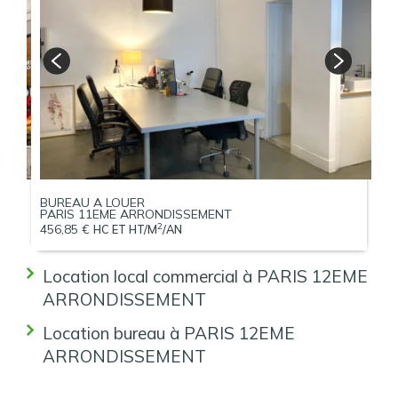
BUREAU A LOUER
B
PARIS 11EME ARRONDISSEMENT
P
2
456,85 €
50
HC ET HT/M
/AN
Location local commercial à PARIS 12EME
ARRONDISSEMENT
Location bureau à PARIS 12EME
ARRONDISSEMENT