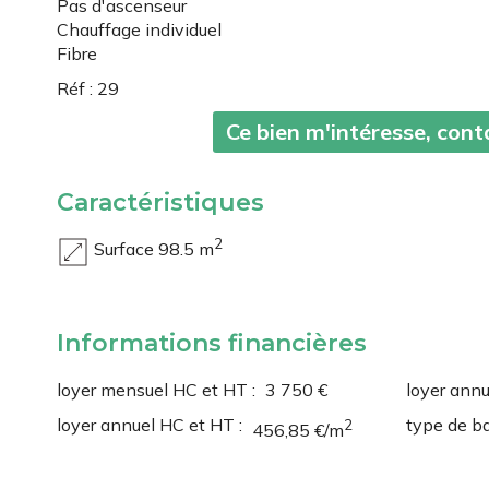
Pas d'ascenseur
Chauffage individuel
Fibre
Réf : 29
Ce bien m'intéresse, con
Caractéristiques
2
Surface 98.5 m
Informations financières
loyer mensuel HC et HT :
3 750 €
loyer annu
loyer annuel HC et HT :
type de bai
2
456,85 €/m