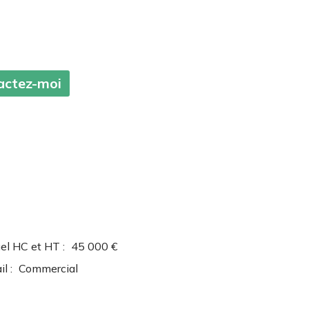
tactez-moi
el HC et HT :
45 000 €
l :
Commercial