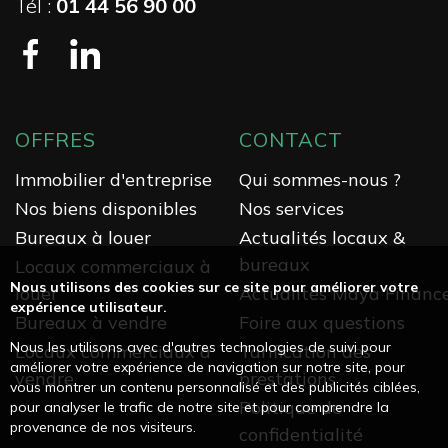
Tél :
01 44 56 90 00
OFFRES
CONTACT
Immobilier d'entreprise
Qui sommes-nous ?
Nos biens disponibles
Nos services
Bureaux à louer
Actualités locaux &
bureaux
Locaux commerciaux à
Nous utilisons des cookies sur ce site pour améliorer votre
louer
Actualités Maya Financ
expérience utilisateur.
Bureaux à vendre
Foire aux questions
Nous les utilisons avec d'autres technologies de suivi pour
Locaux commerciaux à
Tarification des
améliorer votre expérience de navigation sur notre site, pour
vendre
prestations
vous montrer un contenu personnalisé et des publicités ciblées,
Politique de
pour analyser le trafic de notre site et pour comprendre la
provenance de nos visiteurs.
confidentialité