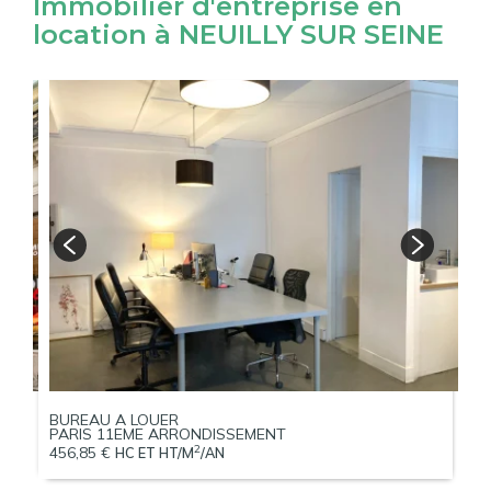
Immobilier d'entreprise en
location à NEUILLY SUR SEINE
BUREAU A LOUER
B
PARIS 11EME ARRONDISSEMENT
P
2
456,85 €
50
HC ET HT/M
/AN