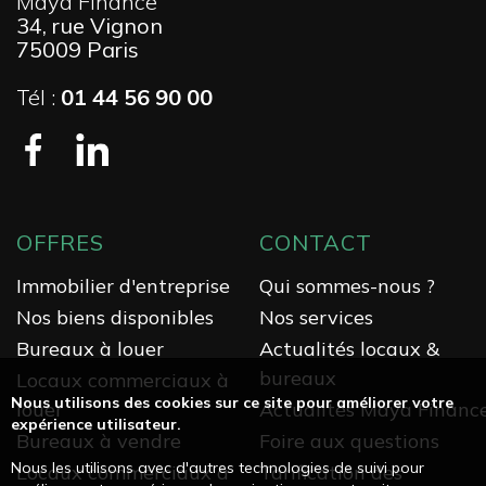
Maya Finance
34, rue Vignon
75009 Paris
Tél :
01 44 56 90 00
OFFRES
CONTACT
Immobilier d'entreprise
Qui sommes-nous ?
Nos biens disponibles
Nos services
Bureaux à louer
Actualités locaux &
bureaux
Locaux commerciaux à
Nous utilisons des cookies sur ce site pour améliorer votre
louer
Actualités Maya Financ
expérience utilisateur.
Bureaux à vendre
Foire aux questions
Nous les utilisons avec d'autres technologies de suivi pour
Locaux commerciaux à
Tarification des