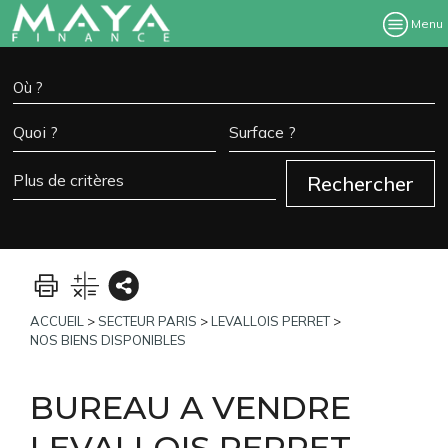
Menu
ACCUEIL
>
SECTEUR PARIS
>
LEVALLOIS PERRET
>
NOS BIENS DISPONIBLES
BUREAU A VENDRE
LEVALLOIS PERRET
-