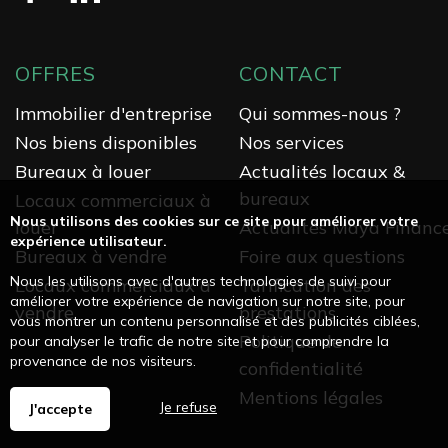
OFFRES
CONTACT
Immobilier d'entreprise
Qui sommes-nous ?
Nos biens disponibles
Nos services
Bureaux à louer
Actualités locaux &
bureaux
Locaux commerciaux à
Nous utilisons des cookies sur ce site pour améliorer votre
louer
Actualités Maya Financ
expérience utilisateur.
Bureaux à vendre
Foire aux questions
Nous les utilisons avec d'autres technologies de suivi pour
Locaux commerciaux à
Tarification des
améliorer votre expérience de navigation sur notre site, pour
vendre
prestations
vous montrer un contenu personnalisé et des publicités ciblées,
Politique de
pour analyser le trafic de notre site et pour comprendre la
provenance de nos visiteurs.
confidentialité
Mentions légales
Je refuse
J'accepte