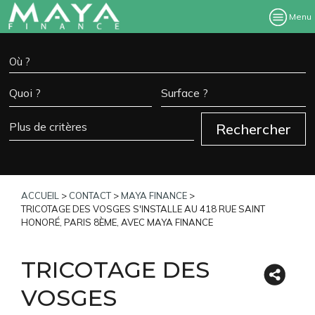
Menu
ACCUEIL
>
CONTACT
>
MAYA FINANCE
>
TRICOTAGE DES VOSGES S'INSTALLE AU 418 RUE SAINT
HONORÉ, PARIS 8ÈME, AVEC MAYA FINANCE
TRICOTAGE DES
VOSGES