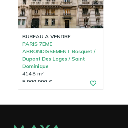
BUREAU A VENDRE
PARIS 7EME
ARRONDISSEMENT Bosquet /
Dupont Des Loges / Saint
Dominique
414.8 m
2
5 900 000 €