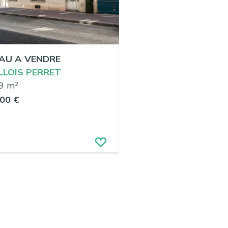
AU A VENDRE
LLOIS PERRET
9 m
2
00 €