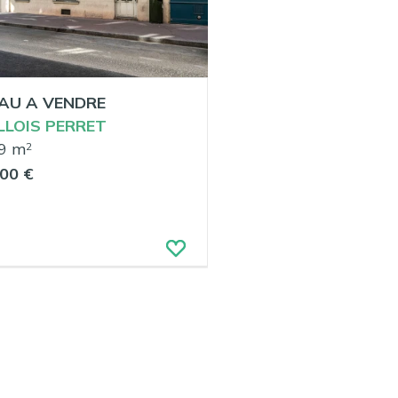
AU A VENDRE
LLOIS PERRET
9 m
2
00 €