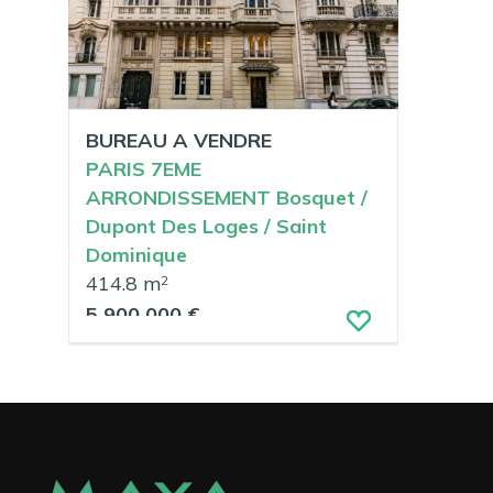
BUREAU A VENDRE
PARIS 7EME
ARRONDISSEMENT Bosquet /
Dupont Des Loges / Saint
Dominique
414.8 m
2
5 900 000 €