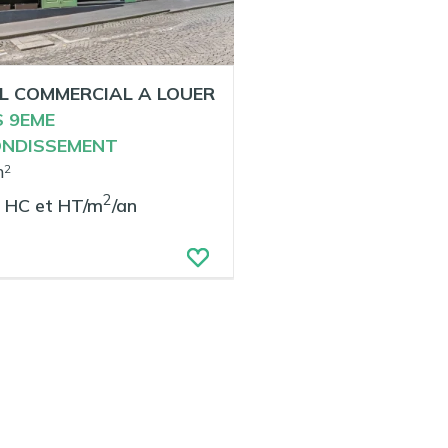
L COMMERCIAL A LOUER
S 9EME
NDISSEMENT
m
2
2
€
HC et HT/m
/an