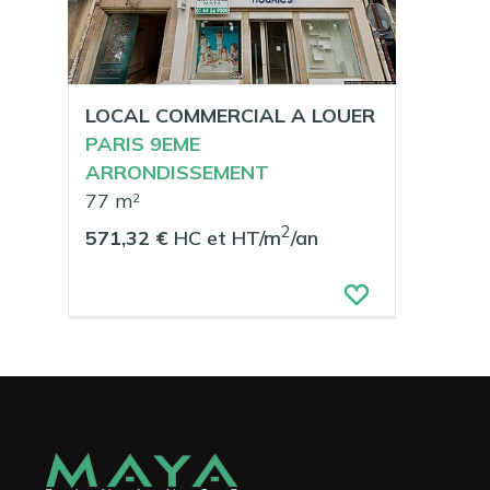
LOCAL COMMERCIAL A LOUER
PARIS 9EME
ARRONDISSEMENT
77 m
2
2
571,32 €
HC et HT/m
/an