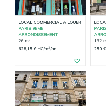
LOCAL COMMERCIAL A LOUER
LOCA
PARIS 9EME
PARI
ARRONDISSEMENT
ARRO
26 m
132 
2
2
628,15 €
HC/m
/an
250 