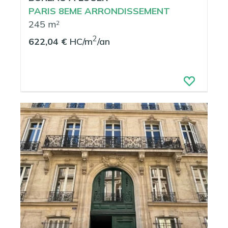
PARIS 8EME ARRONDISSEMENT
245 m
2
2
622,04 €
HC/m
/an