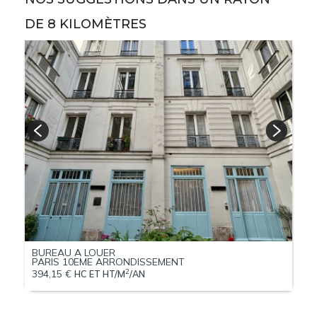
DE 8 KILOMÈTRES
B
P
50
BUREAU A LOUER
PARIS 10EME ARRONDISSEMENT
2
394,15 €
HC ET HT/M
/AN