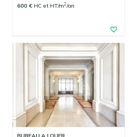
2
600 €
HC et HT/m
/an
BUREAU A LOUER