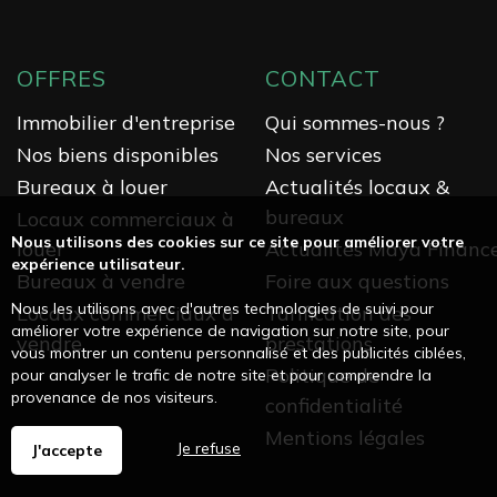
OFFRES
CONTACT
Immobilier d'entreprise
Qui sommes-nous ?
Nos biens disponibles
Nos services
Bureaux à louer
Actualités locaux &
bureaux
Locaux commerciaux à
Nous utilisons des cookies sur ce site pour améliorer votre
louer
Actualités Maya Financ
expérience utilisateur.
Bureaux à vendre
Foire aux questions
Nous les utilisons avec d'autres technologies de suivi pour
Locaux commerciaux à
Tarification des
améliorer votre expérience de navigation sur notre site, pour
vendre
prestations
vous montrer un contenu personnalisé et des publicités ciblées,
Politique de
pour analyser le trafic de notre site et pour comprendre la
provenance de nos visiteurs.
confidentialité
Mentions légales
Je refuse
J'accepte