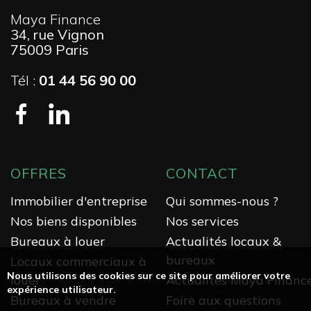
Maya Finance
34, rue Vignon
75009 Paris
Tél :
01 44 56 90 00
OFFRES
CONTACT
Immobilier d'entreprise
Qui sommes-nous ?
Nos biens disponibles
Nos services
Bureaux à louer
Actualités locaux &
bureaux
Locaux commerciaux à
Nous utilisons des cookies sur ce site pour améliorer votre
louer
Actualités Maya Financ
expérience utilisateur.
Bureaux à vendre
Foire aux questions